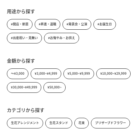
用途から探す
#開店・新居
#昇進・退職
#発表会・公演
#お誕生日
#出産祝い・見舞い
#お悔やみ・お供え
金額から探す
〜¥3,000
¥3,000~¥4,999
¥5,000~¥9,999
¥10,000~¥29,999
¥30,000~¥49,999
¥50,000~
カテゴリから探す
生花アレンジメント
生花スタンド
花束
プリザーブドフラワー