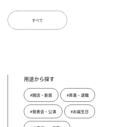
すべて
用途から探す
#開店・新居
#昇進・退職
#発表会・公演
#お誕生日